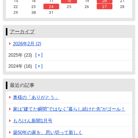
15
16
17
18
19
20
21
22
23
24
25
26
27
28
29
30
31
アーカイブ
2026年2月 (2)
2025年 (23)
2024年 (16)
最近の記事
奥様の「ありがとう」
家は"建てた瞬間"ではなく"暮らし続けた先"がゴール！
もろけん新聞1月号
築50年の家を、思い切って新しく