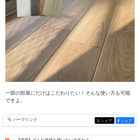
一部の部屋にだけはこだわりたい！そんな使い方も可能
ですよ。
パーマリンク
entry152
シェア
シェア
entry152
entry152
【現場】どんな床材を使いたいですか？