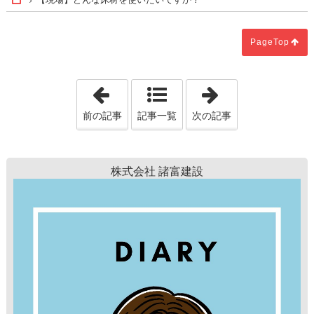
Home
PageTop
「【時事】ヒートショックとは？」
「【家の事】工
前の記事
記事一覧
次の記事
株式会社 諸富建設