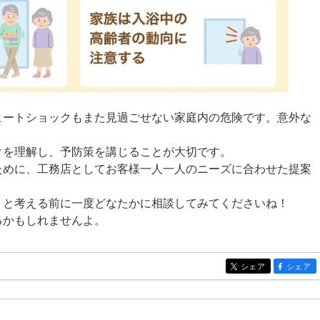
ヒートショックもまた見過ごせない家庭内の危険です。意外な
クを理解し、予防策を講じることが大切です。
ために、工務店としてお客様一人一人のニーズに合わせた提案
うと考える前に一度どなたかに相談してみてくださいね！
るかもしれませんよ。
シェア
シェア
entry151
entry151