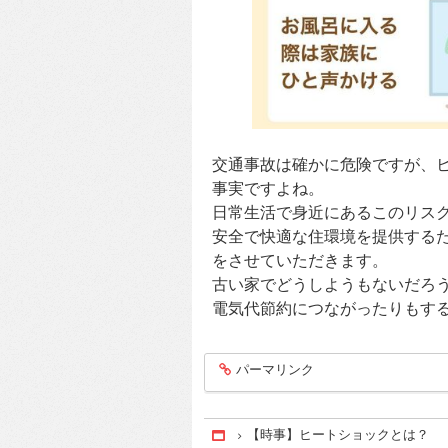
交通事故は確かに危険ですが、
事実ですよね。
日常生活で身近にあるこのリス
安全で快適な住環境を提供する
をさせていただきます。
古い家でどうしようもないだろ
電気代節約につながったりもす
パーマリンク
entry151
【時事】ヒートショックとは？
Home