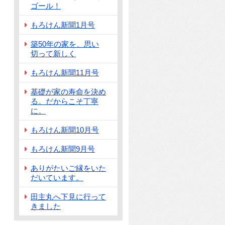
ゴール！
もろけん新聞1月号
築50年の家を、思い
切って新しく
もろけん新聞11月号
基礎が家の寿命を決め
る。だからこそ丁寧
に。
もろけん新聞10月号
もろけん新聞9月号
ありがたいご縁をいた
だいています。
田主丸へ下見に行って
きました