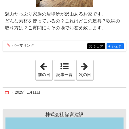
魅力たっぷり家族の居場所が沢山あるお家です。
どんな素材を使っているの？これはどこの建具？収納の
取り方は？ご質問にもその場でお答え致します。
パーマリンク
entry158
シェア
シェア
entry158
entry158
「2024年12月27日」
「2025年1月20日
前の日
記事一覧
次の日
2025年1月11日
Home
株式会社 諸富建設