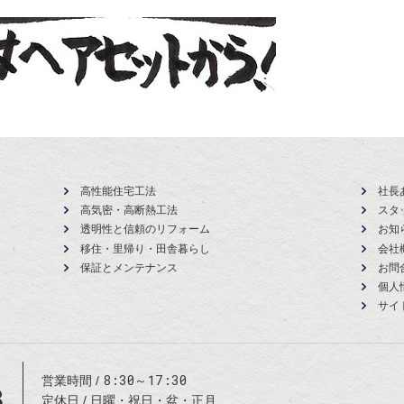
高性能住宅工法
社長
高気密・高断熱工法
スタ
透明性と信頼のリフォーム
お知
移住・里帰り・田舎暮らし
会社
保証とメンテナンス
お問
個人
サイ
8:30～17:30
営業時間
8
定休日
日曜・祝日・盆・正月