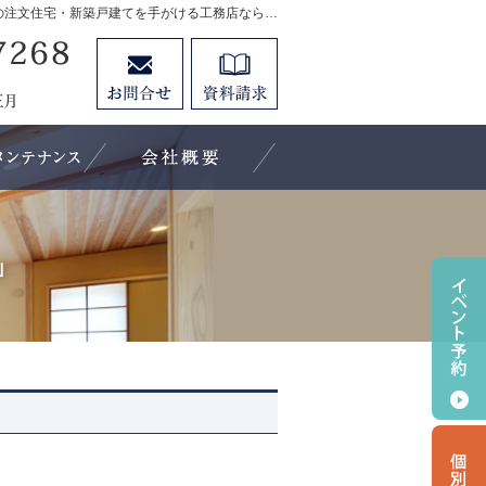
プロの目線からご提案。福岡県大川市・柳川市・久留米市の注文住宅・新築戸建てを手がける工務店なら当社へ。
0944-87-7268
お問合せ
資料請求
営業時間8:30～17:30 定休日：日曜・祝日・盆・正月
工法
保証とメンテナンス
会社概要・アクセス
」