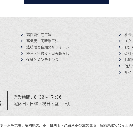
高性能住宅工法
社長
高気密・高断熱工法
スタ
透明性と信頼のリフォーム
お知
移住・里帰り・田舎暮らし
会社
保証とメンテナンス
お問
個人
サイ
8:30～17:30
営業時間
8
定休日
日曜・祝日・盆・正月
マイホームを実現、
福岡県大川市・柳川市・久留米市の注文住宅・新築戸建てなら工務