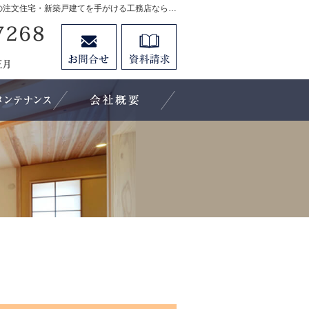
プロの目線からご提案。福岡県大川市・柳川市・久留米市の注文住宅・新築戸建てを手がける工務店なら当社へ。
0944-87-7268
お問合せ
資料請求
営業時間8:30～17:30 定休日：日曜・祝日・盆・正月
工法
保証とメンテナンス
会社概要・アクセス