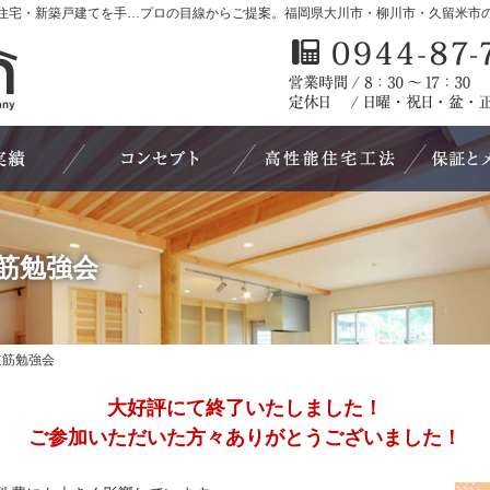
福岡県大川市・柳川市・久留米市の新築・注文住宅・新築戸建てを手がける工務店なら諸富建設
道筋勉強会
施工実績
コンセプト
高性能住宅
筋勉強会
道筋勉強会
大好評にて終了いたしました！
ご参加いただいた方々ありがとうございました！