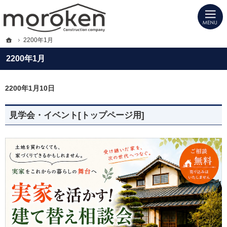
プロの目線からご提案。福岡県大川市・柳川市・久留米市の注文住宅・新築戸建て
福岡県大川市・柳川市・久留米市の新築・注文住宅・新築戸建てを手がける工務店
ホーム
2200年1月
2200年1月
2200年1月10日
見学会・イベント[トップページ用]